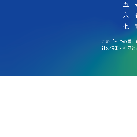
五．
六．
七．
この「七つの誓」
社の信条・社風と