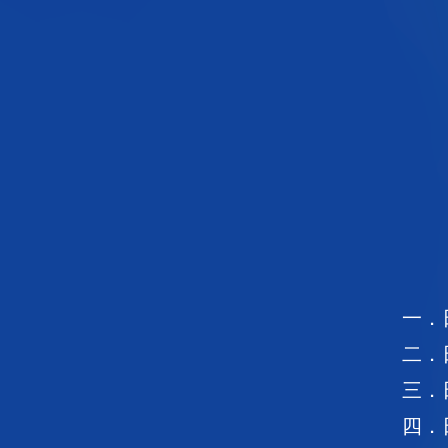
一．
二．
三．
四．